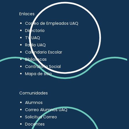
Enlaces
Correo de Empleados UAQ
Directorio
TV UAQ
Radio UAQ
Calendario Escolar
Bibliotecas
Contraloría Social
Mapa de sitio
Comunidades
Alumnos
Correo Alumnos UAQ
Solicitud Correo
Docentes