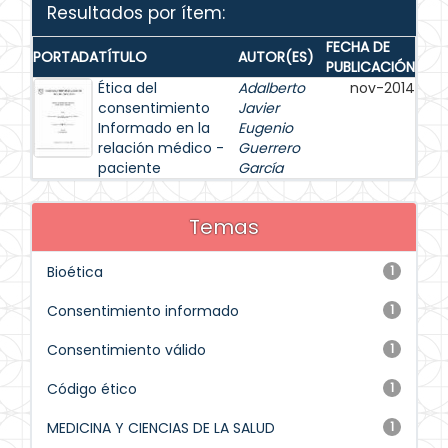
Resultados por ítem:
FECHA DE
PORTADA
TÍTULO
AUTOR(ES)
PUBLICACIÓN
Ética del
Adalberto
nov-2014
consentimiento
Javier
Informado en la
Eugenio
relación médico -
Guerrero
paciente
García
Temas
Bioética
1
Consentimiento informado
1
Consentimiento válido
1
Código ético
1
MEDICINA Y CIENCIAS DE LA SALUD
1