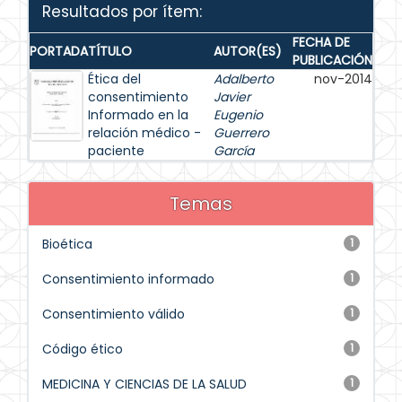
Resultados por ítem:
FECHA DE
PORTADA
TÍTULO
AUTOR(ES)
PUBLICACIÓN
Ética del
Adalberto
nov-2014
consentimiento
Javier
Informado en la
Eugenio
relación médico -
Guerrero
paciente
García
Temas
Bioética
1
Consentimiento informado
1
Consentimiento válido
1
Código ético
1
MEDICINA Y CIENCIAS DE LA SALUD
1