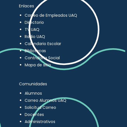
Enlaces
Correo de Empleados UAQ
Directorio
TV UAQ
Radio UAQ
Calendario Escolar
Bibliotecas
Contraloría Social
Mapa de sitio
Comunidades
Alumnos
Correo Alumnos UAQ
Solicitud Correo
Docentes
Administrativos