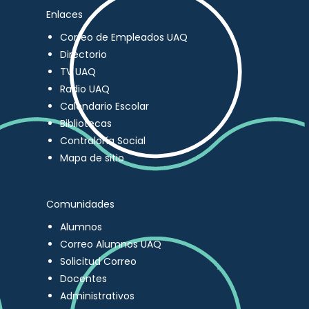
Enlaces
Correo de Empleados UAQ
Directorio
TV UAQ
Radio UAQ
Calendario Escolar
Bibliotecas
Contraloría Social
Mapa de sitio
Comunidades
Alumnos
Correo Alumnos UAQ
Solicitud Correo
Docentes
Administrativos