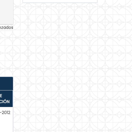
anzados
E
CIÓN
-2012