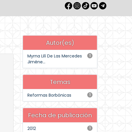
Autor(es)
Myrna Lilí De Las Mercedes
1
Jiméne...
Temas
Reformas Borbónicas
1
Fecha de publicación
2012
1