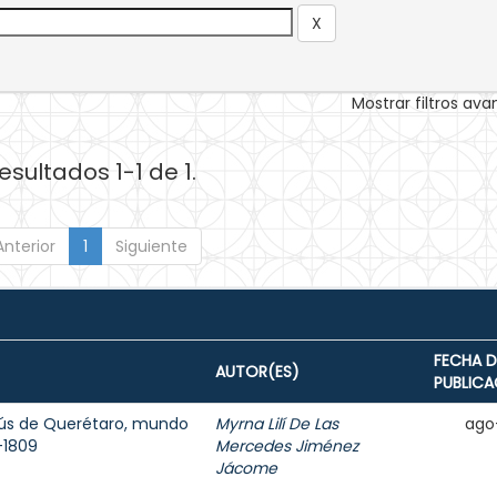
Mostrar filtros av
esultados 1-1 de 1.
Anterior
1
Siguiente
FECHA D
AUTOR(ES)
PUBLICA
sús de Querétaro, mundo
Myrna Lilí De Las
ago
7-1809
Mercedes Jiménez
Jácome