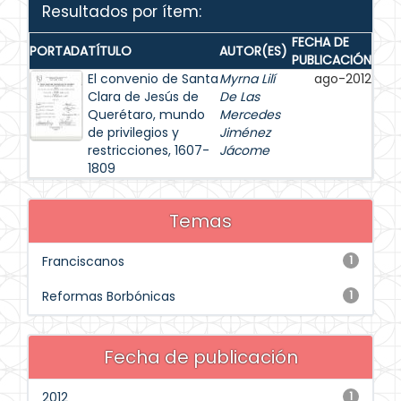
Resultados por ítem:
FECHA DE
PORTADA
TÍTULO
AUTOR(ES)
PUBLICACIÓN
El convenio de Santa
Myrna Lilí
ago-2012
Clara de Jesús de
De Las
Querétaro, mundo
Mercedes
de privilegios y
Jiménez
restricciones, 1607-
Jácome
1809
Temas
Franciscanos
1
Reformas Borbónicas
1
Fecha de publicación
2012
1