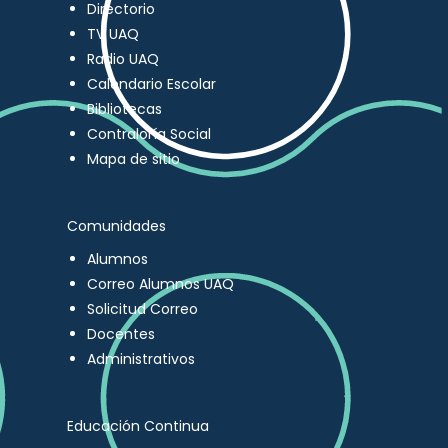
Directorio
TV UAQ
Radio UAQ
Calendario Escolar
Bibliotecas
Contraloría Social
Mapa de sitio
Comunidades
Alumnos
Correo Alumnos UAQ
Solicitud Correo
Docentes
Administrativos
Educación Continua