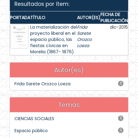
Resultados por ítem:
FECHA DE
PORTADA
TÍTULO
AUTOR(ES)
PUBLICACIÓN
La materialización del
Frida
dic-2015
proyecto liberal en el
Sarete
espacio público, las
Orozco
fiestas cívicas en
Loeza
Morelia (1867- 1876)
Autor(es)
Frida Sarete Orozco Loeza
1
Temas
CIENCIAS SOCIALES
1
Espacio público
1