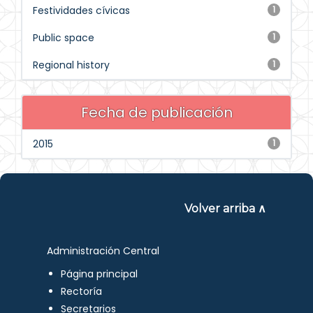
Festividades cívicas
1
Public space
1
Regional history
1
Fecha de publicación
2015
1
Volver arriba ∧
Administración Central
Página principal
Rectoría
Secretarios