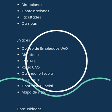
Direcciones
Coordinaciones
Facultades
Campus
Enlaces
Correo de Empleados UAQ
Directorio
TV UAQ
Radio UAQ
Calendario Escolar
Bibliotecas
Contraloría Social
Mapa de sitio
Comunidades