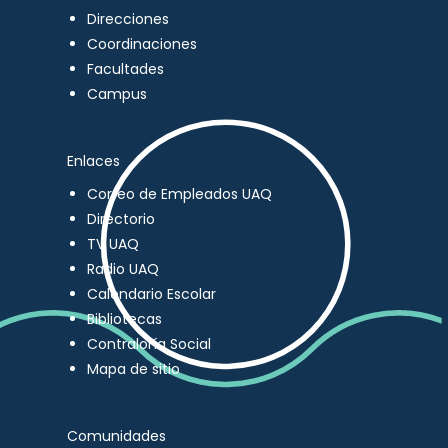
Direcciones
Coordinaciones
Facultades
Campus
Enlaces
Correo de Empleados UAQ
Directorio
TV UAQ
Radio UAQ
Calendario Escolar
Bibliotecas
Contraloría Social
Mapa de sitio
Comunidades