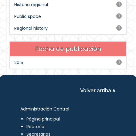
Historia regional
1
Public space
1
Regional history
1
Fecha de publicación
2015
1
Volver arriba ∧
Administración Central
Página principal
Rectoría
Secretarios