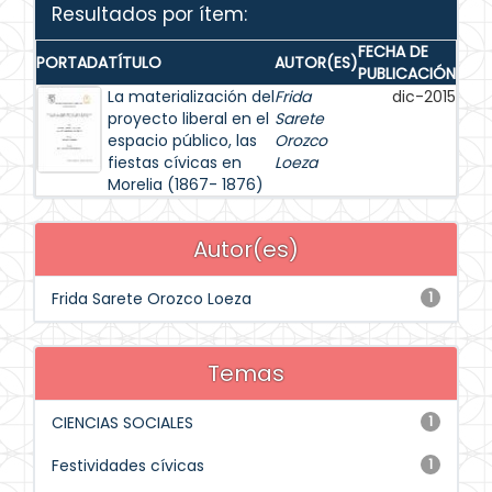
Resultados por ítem:
FECHA DE
PORTADA
TÍTULO
AUTOR(ES)
PUBLICACIÓN
La materialización del
Frida
dic-2015
proyecto liberal en el
Sarete
espacio público, las
Orozco
fiestas cívicas en
Loeza
Morelia (1867- 1876)
Autor(es)
Frida Sarete Orozco Loeza
1
Temas
CIENCIAS SOCIALES
1
Festividades cívicas
1