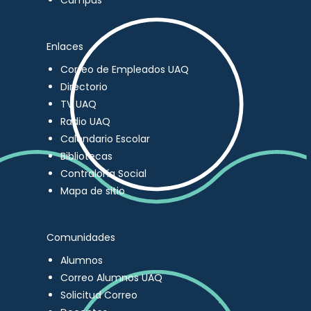
Campus
Enlaces
Correo de Empleados UAQ
Directorio
TV UAQ
Radio UAQ
Calendario Escolar
Bibliotecas
Contraloría Social
Mapa de sitio
Comunidades
Alumnos
Correo Alumnos UAQ
Solicitud Correo