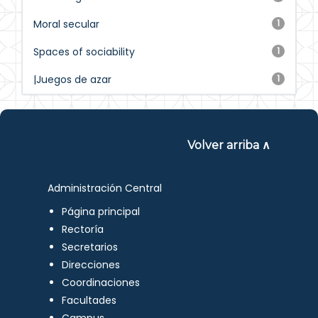
Moral secular
1
Spaces of sociability
1
|Juegos de azar
1
Volver arriba ∧
Administración Central
Página principal
Rectoría
Secretarios
Direcciones
Coordinaciones
Facultades