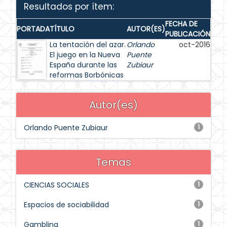
Resultados por ítem:
FECHA DE
PORTADA
TÍTULO
AUTOR(ES)
PUBLICACIÓN
La tentación del azar.
Orlando
oct-2016
El juego en la Nueva
Puente
España durante las
Zubiaur
reformas Borbónicas
Autor(es)
Orlando Puente Zubiaur
1
Temas
CIENCIAS SOCIALES
1
Espacios de sociabilidad
1
Gambling
1