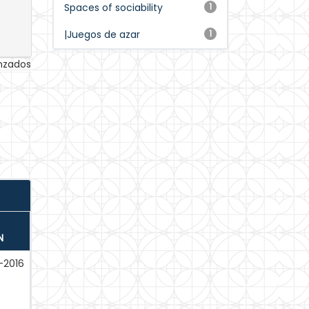
Spaces of sociability
1
|Juegos de azar
1
anzados
N
-2016