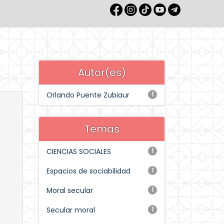
Autor(es)
Orlando Puente Zubiaur
1
Temas
CIENCIAS SOCIALES
1
Espacios de sociabilidad
1
Moral secular
1
Secular moral
1