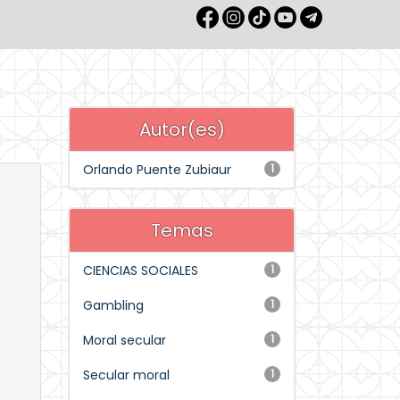
Autor(es)
Orlando Puente Zubiaur
1
Temas
CIENCIAS SOCIALES
1
Gambling
1
Moral secular
1
Secular moral
1