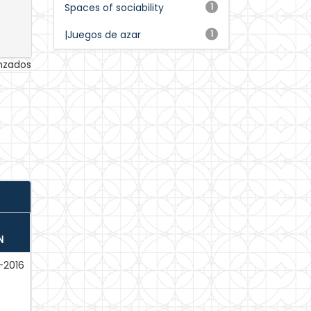
Spaces of sociability
1
|Juegos de azar
1
anzados
N
-2016