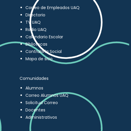
Correo de Empleados UAQ
Directorio
TV UAQ
Radio UAQ
Calendario Escolar
Bibliotecas
Contraloría Social
Mapa de sitio
Comunidades
Alumnos
Correo Alumnos UAQ
Solicitud Correo
Docentes
Administrativos