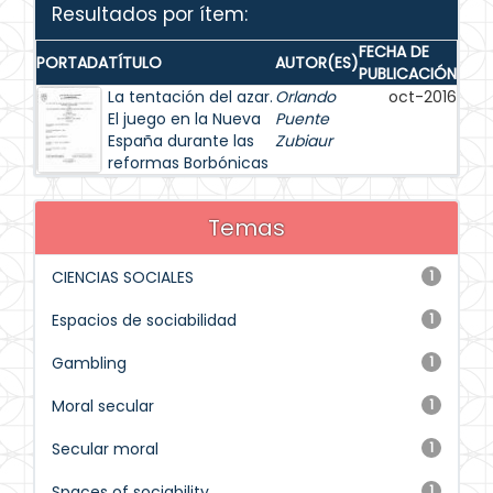
Resultados por ítem:
FECHA DE
PORTADA
TÍTULO
AUTOR(ES)
PUBLICACIÓN
La tentación del azar.
Orlando
oct-2016
El juego en la Nueva
Puente
España durante las
Zubiaur
reformas Borbónicas
Temas
CIENCIAS SOCIALES
1
Espacios de sociabilidad
1
Gambling
1
Moral secular
1
Secular moral
1
Spaces of sociability
1