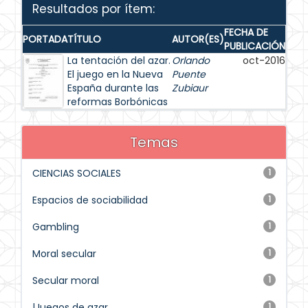
Resultados por ítem:
FECHA DE
PORTADA
TÍTULO
AUTOR(ES)
PUBLICACIÓN
La tentación del azar.
Orlando
oct-2016
El juego en la Nueva
Puente
España durante las
Zubiaur
reformas Borbónicas
Temas
CIENCIAS SOCIALES
1
Espacios de sociabilidad
1
Gambling
1
Moral secular
1
Secular moral
1
|Juegos de azar
1