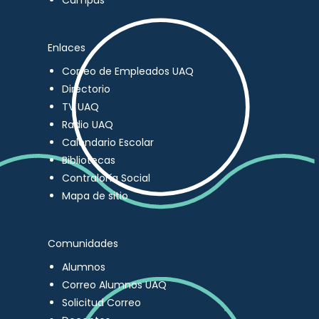
Campus
Enlaces
Correo de Empleados UAQ
Directorio
TV UAQ
Radio UAQ
Calendario Escolar
Bibliotecas
Contraloría Social
Mapa de sitio
Comunidades
Alumnos
Correo Alumnos UAQ
Solicitud Correo