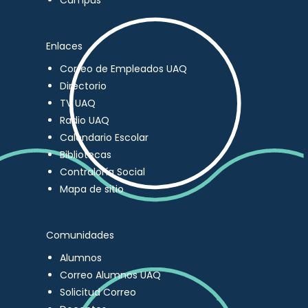
Campus
Enlaces
Correo de Empleados UAQ
Directorio
TV UAQ
Radio UAQ
Calendario Escolar
Bibliotecas
Contraloría Social
Mapa de sitio
Comunidades
Alumnos
Correo Alumnos UAQ
Solicitud Correo