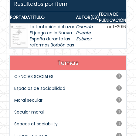
Resultados por ítem:
FECHA DE
PORTADA
TÍTULO
AUTOR(ES)
PUBLICACIÓN
La tentación del azar.
Orlando
oct-2016
El juego en la Nueva
Puente
España durante las
Zubiaur
reformas Borbónicas
Temas
CIENCIAS SOCIALES
1
Espacios de sociabilidad
1
Moral secular
1
Secular moral
1
Spaces of sociability
1
|Juegos de azar
1