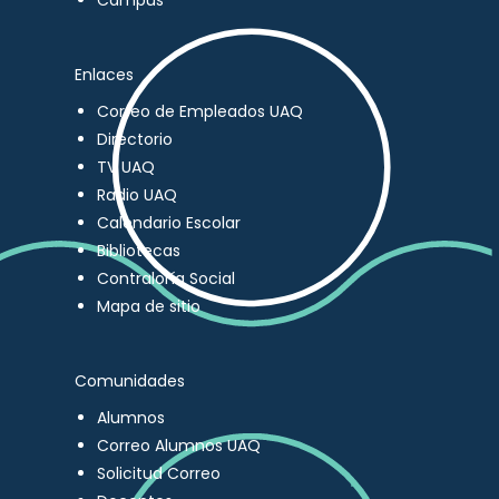
Campus
Enlaces
Correo de Empleados UAQ
Directorio
TV UAQ
Radio UAQ
Calendario Escolar
Bibliotecas
Contraloría Social
Mapa de sitio
Comunidades
Alumnos
Correo Alumnos UAQ
Solicitud Correo