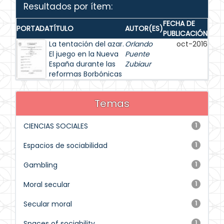
Resultados por ítem:
FECHA DE
PORTADA
TÍTULO
AUTOR(ES)
PUBLICACIÓN
La tentación del azar.
Orlando
oct-2016
El juego en la Nueva
Puente
España durante las
Zubiaur
reformas Borbónicas
Temas
CIENCIAS SOCIALES
1
Espacios de sociabilidad
1
Gambling
1
Moral secular
1
Secular moral
1
Spaces of sociability
1