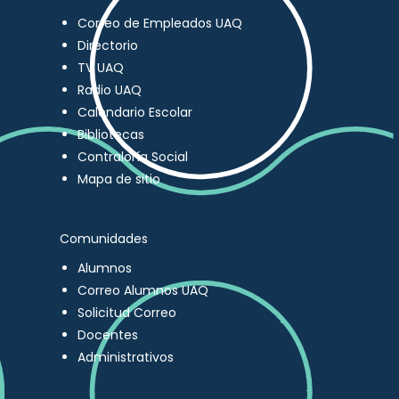
Correo de Empleados UAQ
Directorio
TV UAQ
Radio UAQ
Calendario Escolar
Bibliotecas
Contraloría Social
Mapa de sitio
Comunidades
Alumnos
Correo Alumnos UAQ
Solicitud Correo
Docentes
Administrativos