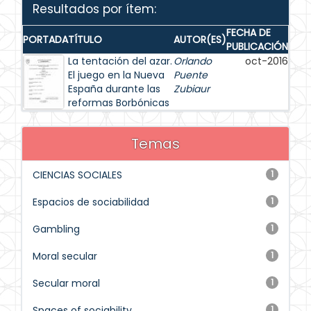
Resultados por ítem:
FECHA DE
PORTADA
TÍTULO
AUTOR(ES)
PUBLICACIÓN
La tentación del azar.
Orlando
oct-2016
El juego en la Nueva
Puente
España durante las
Zubiaur
reformas Borbónicas
Temas
CIENCIAS SOCIALES
1
Espacios de sociabilidad
1
Gambling
1
Moral secular
1
Secular moral
1
Spaces of sociability
1