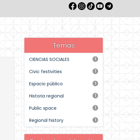
Temas
CIENCIAS SOCIALES
1
Civic festivities
1
Espacio público
1
Historia regional
1
Public space
1
Regional history
1