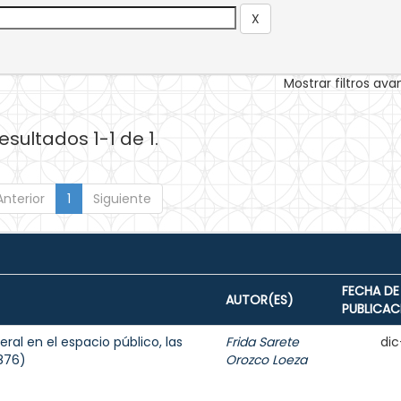
Mostrar filtros av
esultados 1-1 de 1.
Anterior
1
Siguiente
FECHA DE
AUTOR(ES)
PUBLICAC
eral en el espacio público, las
Frida Sarete
dic
1876)
Orozco Loeza