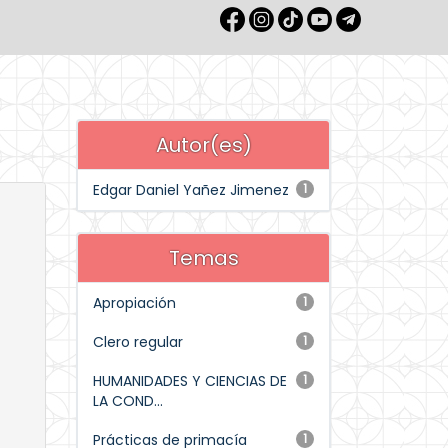
Autor(es)
Edgar Daniel Yañez Jimenez
1
Temas
Apropiación
1
Clero regular
1
HUMANIDADES Y CIENCIAS DE
1
LA COND...
Prácticas de primacía
1