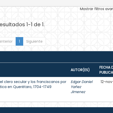
Mostrar filtros av
esultados 1-1 de 1.
Anterior
1
Siguiente
FECHA 
AUTOR(ES)
PUBLIC
l clero secular y los franciscanos por
Edgar Daniel
12-nov
stica en Querétaro, 1704-1749
Yañez
Jimenez