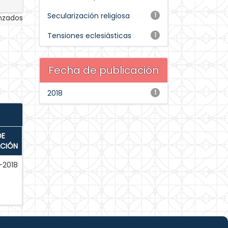
Secularización religiosa
1
anzados
Tensiones eclesiásticas
1
Fecha de publicación
2018
1
DE
ACIÓN
-2018