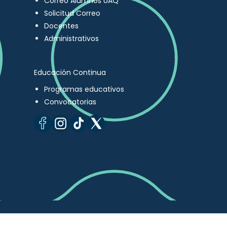
Correo Alumnos UAQ
Solicitud Correo
Docentes
Administrativos
Educación Continua
Programas educativos
Convocatorias