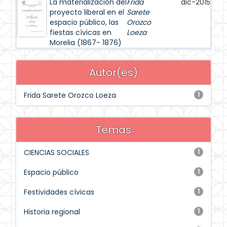
La materialización del
Frida
dic-2015
proyecto liberal en el
Sarete
espacio público, las
Orozco
fiestas cívicas en
Loeza
Morelia (1867- 1876)
Autor(es)
Frida Sarete Orozco Loeza
1
Temas
CIENCIAS SOCIALES
1
Espacio público
1
Festividades cívicas
1
Historia regional
1