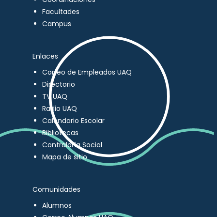
Facultades
Campus
Enlaces
Correo de Empleados UAQ
Directorio
TV UAQ
Radio UAQ
Calendario Escolar
Bibliotecas
Contraloría Social
Mapa de sitio
Comunidades
Alumnos