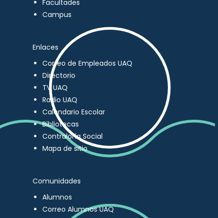
Facultades
Campus
Enlaces
Correo de Empleados UAQ
Directorio
TV UAQ
Radio UAQ
Calendario Escolar
Bibliotecas
Contraloría Social
Mapa de sitio
Comunidades
Alumnos
Correo Alumnos UAQ