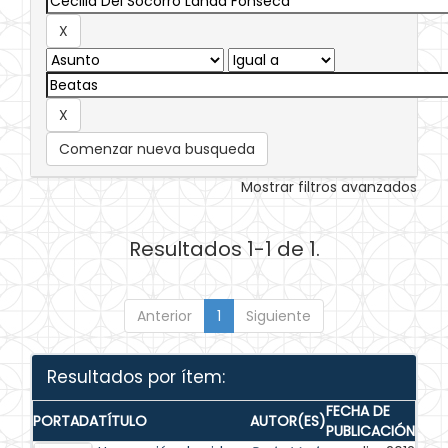
Comenzar nueva busqueda
Mostrar filtros avanzados
Resultados 1-1 de 1.
Anterior
1
Siguiente
Resultados por ítem:
FECHA DE
PORTADA
TÍTULO
AUTOR(ES)
PUBLICACIÓN