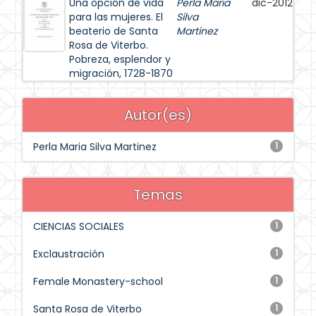
Una opción de vida
Perla Maria
dic-2012
para las mujeres. El
Silva
beaterio de Santa
Martinez
Rosa de Viterbo.
Pobreza, esplendor y
migración, 1728-1870
Autor(es)
Perla Maria Silva Martinez
1
Temas
CIENCIAS SOCIALES
1
Exclaustración
1
Female Monastery-school
1
Santa Rosa de Viterbo
1