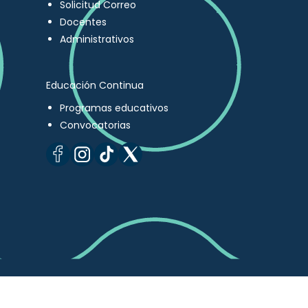
Solicitud Correo
Docentes
Administrativos
Educación Continua
Programas educativos
Convocatorias