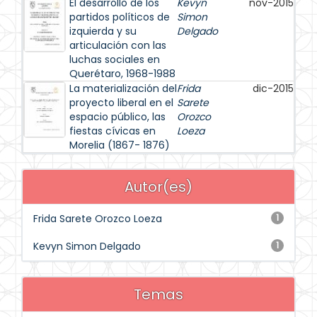
El desarrollo de los
Kevyn
nov-2015
partidos políticos de
Simon
izquierda y su
Delgado
articulación con las
luchas sociales en
Querétaro, 1968-1988
La materialización del
Frida
dic-2015
proyecto liberal en el
Sarete
espacio público, las
Orozco
fiestas cívicas en
Loeza
Morelia (1867- 1876)
Autor(es)
Frida Sarete Orozco Loeza
1
Kevyn Simon Delgado
1
Temas