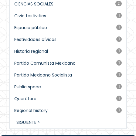
CIENCIAS SOCIALES
2
Civic festivities
1
Espacio público
1
Festividades cívicas
1
Historia regional
1
Partido Comunista Mexicano
1
Partido Mexicano Socialista
1
Public space
1
Querétaro
1
Regional history
1
SIGUIENTE >