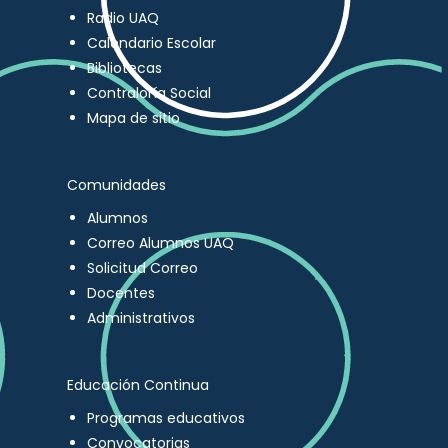
Radio UAQ
Calendario Escolar
Bibliotecas
Contraloría Social
Mapa de sitio
Comunidades
Alumnos
Correo Alumnos UAQ
Solicitud Correo
Docentes
Administrativos
Educación Continua
Programas educativos
Convocatorias