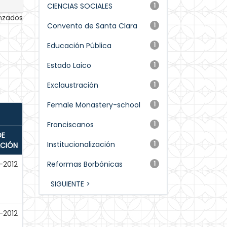
CIENCIAS SOCIALES
1
anzados
Convento de Santa Clara
1
Educación Pública
1
Estado Laico
1
Exclaustración
1
Female Monastery-school
1
Franciscanos
1
DE
Institucionalización
1
ACIÓN
-2012
Reformas Borbónicas
1
SIGUIENTE >
-2012