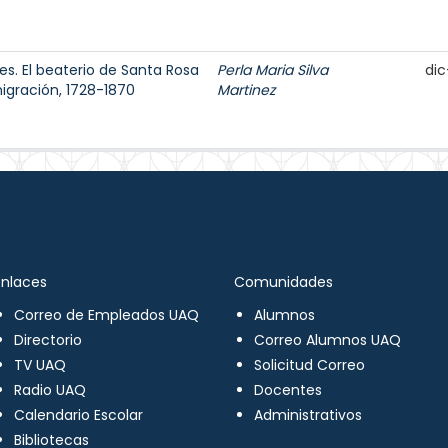
es. El beaterio de Santa Rosa
Perla Maria Silva
dic
migración, 1728-1870
Martinez
Enlaces
Comunidades
Correo de Empleados UAQ
Alumnos
Directorio
Correo Alumnos UAQ
TV UAQ
Solicitud Correo
Radio UAQ
Docentes
Calendario Escolar
Administrativos
Bibliotecas