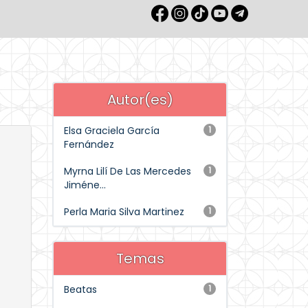
Autor(es)
Elsa Graciela García
1
Fernández
Myrna Lilí De Las Mercedes
1
Jiméne...
Perla Maria Silva Martinez
1
Temas
Beatas
1