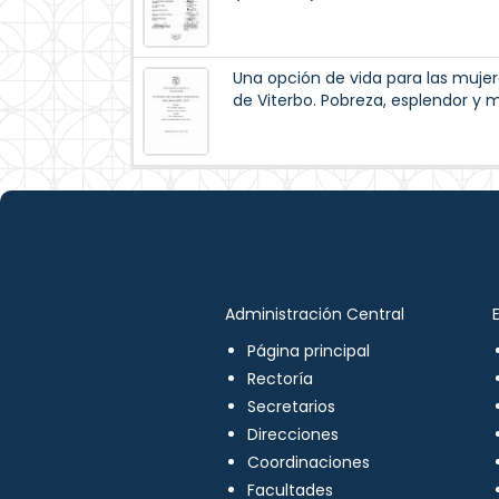
Una opción de vida para las mujer
de Viterbo. Pobreza, esplendor y 
Administración Central
Página principal
Rectoría
Secretarios
Direcciones
Coordinaciones
Facultades