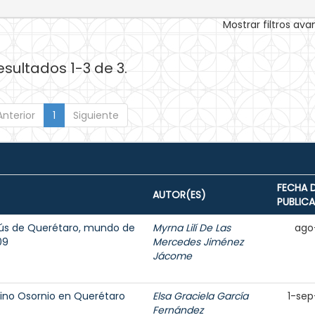
Mostrar filtros av
esultados 1-3 de 3.
Anterior
1
Siguiente
FECHA 
AUTOR(ES)
PUBLIC
sús de Querétaro, mundo de
Myrna Lilí De Las
ago
09
Mercedes Jiménez
Jácome
nino Osornio en Querétaro
Elsa Graciela García
1-sep
Fernández