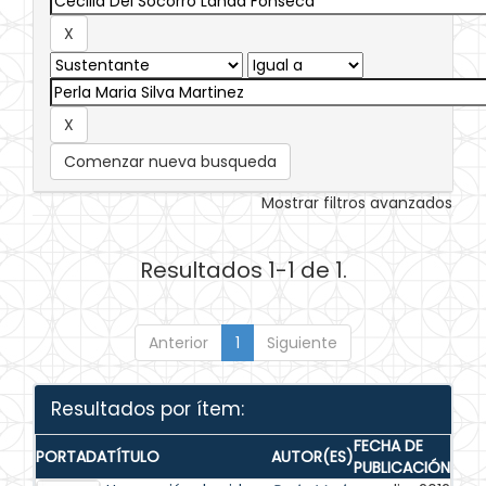
Comenzar nueva busqueda
Mostrar filtros avanzados
Resultados 1-1 de 1.
Anterior
1
Siguiente
Resultados por ítem:
FECHA DE
PORTADA
TÍTULO
AUTOR(ES)
PUBLICACIÓN