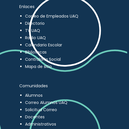
Enlaces
Correo de Empleados UAQ
Directorio
TV UAQ
Radio UAQ
Calendario Escolar
Bibliotecas
Contraloría Social
Mapa de sitio
Comunidades
Alumnos
Correo Alumnos UAQ
Solicitud Correo
Docentes
Administrativos