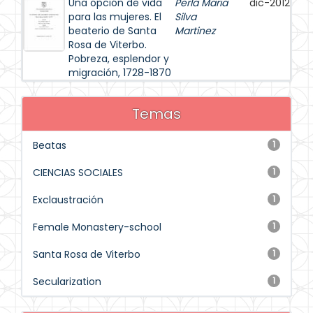
Una opción de vida
Perla Maria
dic-2012
para las mujeres. El
Silva
beaterio de Santa
Martinez
Rosa de Viterbo.
Pobreza, esplendor y
migración, 1728-1870
Temas
Beatas
1
CIENCIAS SOCIALES
1
Exclaustración
1
Female Monastery-school
1
Santa Rosa de Viterbo
1
Secularization
1