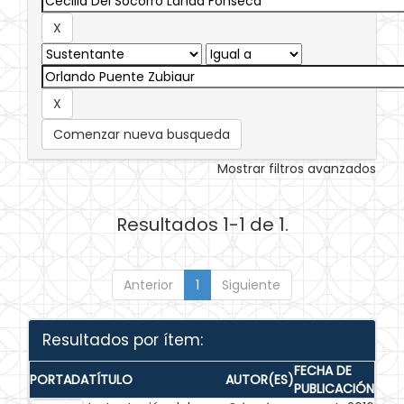
Comenzar nueva busqueda
Mostrar filtros avanzados
Resultados 1-1 de 1.
Anterior
1
Siguiente
Resultados por ítem:
FECHA DE
PORTADA
TÍTULO
AUTOR(ES)
PUBLICACIÓN