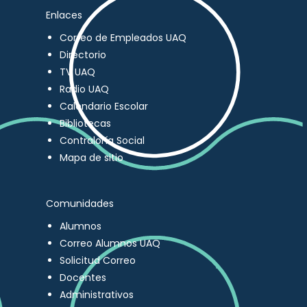
Enlaces
Correo de Empleados UAQ
Directorio
TV UAQ
Radio UAQ
Calendario Escolar
Bibliotecas
Contraloría Social
Mapa de sitio
Comunidades
Alumnos
Correo Alumnos UAQ
Solicitud Correo
Docentes
Administrativos