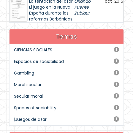
La tentación del azar.
Orlando
oct-2016
El juego en la Nueva
Puente
España durante las
Zubiaur
reformas Borbónicas
Temas
CIENCIAS SOCIALES
1
Espacios de sociabilidad
1
Gambling
1
Moral secular
1
Secular moral
1
Spaces of sociability
1
|Juegos de azar
1