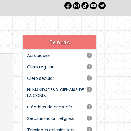
Temas
Apropiación
1
Clero regular
1
Clero secular
1
HUMANIDADES Y CIENCIAS DE
1
LA COND...
Prácticas de primacía
1
Secularización religiosa
1
Tensiones eclesiásticas
1