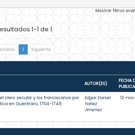
Mostrar filtros av
esultados 1-1 de 1.
Anterior
1
Siguiente
FECHA 
AUTOR(ES)
PUBLIC
l clero secular y los franciscanos por
Edgar Daniel
12-nov
stica en Querétaro, 1704-1749
Yañez
Jimenez