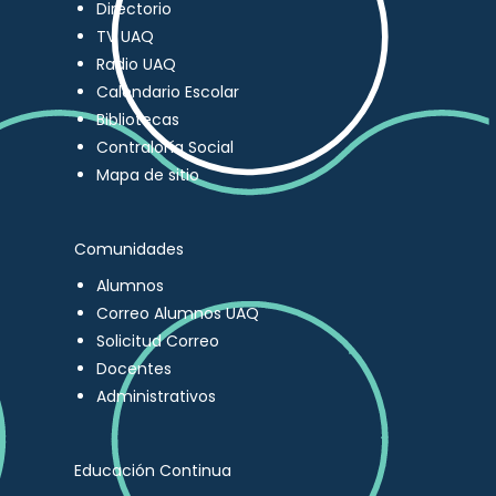
Directorio
TV UAQ
Radio UAQ
Calendario Escolar
Bibliotecas
Contraloría Social
Mapa de sitio
Comunidades
Alumnos
Correo Alumnos UAQ
Solicitud Correo
Docentes
Administrativos
Educación Continua