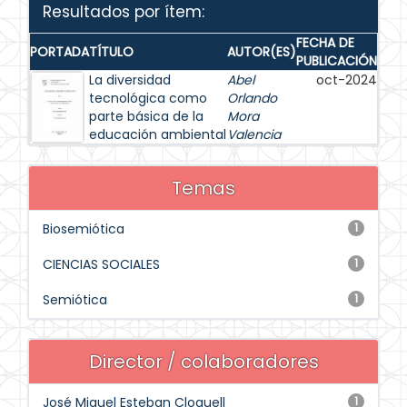
Resultados por ítem:
FECHA DE
PORTADA
TÍTULO
AUTOR(ES)
PUBLICACIÓN
La diversidad
Abel
oct-2024
tecnológica como
Orlando
parte básica de la
Mora
educación ambiental
Valencia
Temas
Biosemiótica
1
CIENCIAS SOCIALES
1
Semiótica
1
Director / colaboradores
José Miguel Esteban Cloquell
1