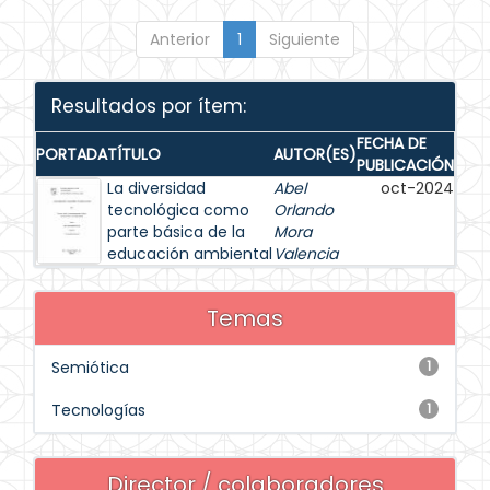
Anterior
1
Siguiente
Resultados por ítem:
FECHA DE
PORTADA
TÍTULO
AUTOR(ES)
PUBLICACIÓN
La diversidad
Abel
oct-2024
tecnológica como
Orlando
parte básica de la
Mora
educación ambiental
Valencia
Temas
Semiótica
1
Tecnologías
1
Director / colaboradores