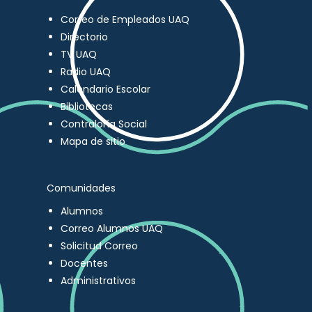
Correo de Empleados UAQ
Directorio
TV UAQ
Radio UAQ
Calendario Escolar
Bibliotecas
Contraloría Social
Mapa de sitio
Comunidades
Alumnos
Correo Alumnos UAQ
Solicitud Correo
Docentes
Administrativos