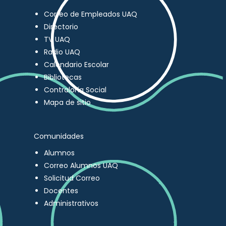
Correo de Empleados UAQ
Directorio
TV UAQ
Radio UAQ
Calendario Escolar
Bibliotecas
Contraloría Social
Mapa de sitio
Comunidades
Alumnos
Correo Alumnos UAQ
Solicitud Correo
Docentes
Administrativos