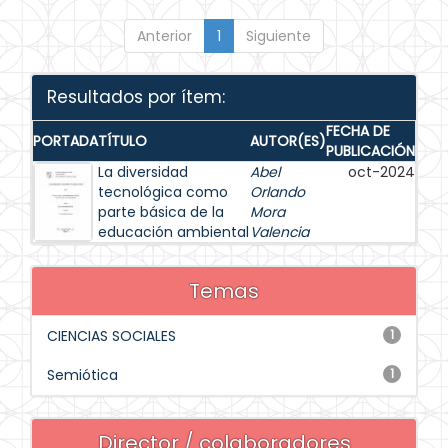
Anterior
1
Siguiente
Resultados por ítem:
FECHA DE
PORTADA
TÍTULO
AUTOR(ES)
PUBLICACIÓN
La diversidad
Abel
oct-2024
tecnológica como
Orlando
parte básica de la
Mora
educación ambiental
Valencia
Temas
CIENCIAS SOCIALES
1
Semiótica
1
Director / colaboradores