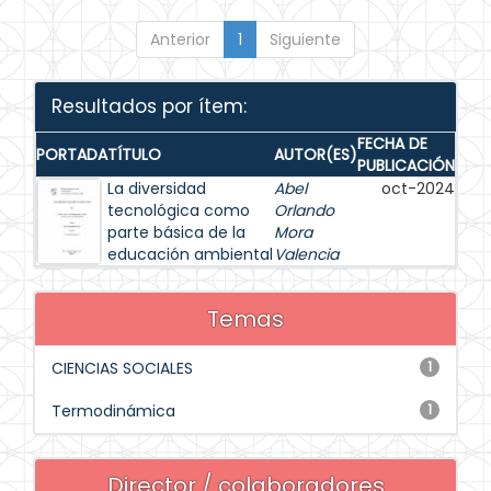
Anterior
1
Siguiente
Resultados por ítem:
FECHA DE
PORTADA
TÍTULO
AUTOR(ES)
PUBLICACIÓN
La diversidad
Abel
oct-2024
tecnológica como
Orlando
parte básica de la
Mora
educación ambiental
Valencia
Temas
CIENCIAS SOCIALES
1
Termodinámica
1
Director / colaboradores