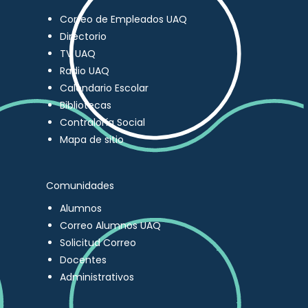
Correo de Empleados UAQ
Directorio
TV UAQ
Radio UAQ
Calendario Escolar
Bibliotecas
Contraloría Social
Mapa de sitio
Comunidades
Alumnos
Correo Alumnos UAQ
Solicitud Correo
Docentes
Administrativos