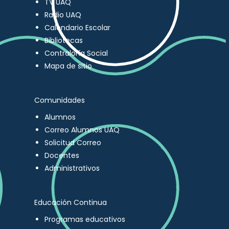
TV UAQ
Radio UAQ
Calendario Escolar
Bibliotecas
Contraloría Social
Mapa de sitio
Comunidades
Alumnos
Correo Alumnos UAQ
Solicitud Correo
Docentes
Administrativos
Educación Continua
Programas educativos