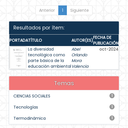
Anterior
1
Siguiente
Resultados por ítem:
FECHA DE
PORTADA
TÍTULO
AUTOR(ES)
PUBLICACIÓN
La diversidad
Abel
oct-2024
tecnológica como
Orlando
parte básica de la
Mora
educación ambiental
Valencia
Temas
CIENCIAS SOCIALES
1
Tecnologías
1
Termodinámica
1