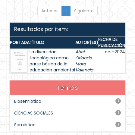
Anterior
1
Siguiente
Resultados por ítem:
FECHA DE
PORTADA
TÍTULO
AUTOR(ES)
PUBLICACIÓN
La diversidad
Abel
oct-2024
tecnológica como
Orlando
parte básica de la
Mora
educación ambiental
Valencia
Temas
Biosemiótica
1
CIENCIAS SOCIALES
1
Semiótica
1