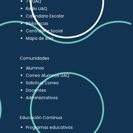
TV UAQ
Radio UAQ
Calendario Escolar
Bibliotecas
Contraloría Social
Mapa de sitio
Comunidades
Alumnos
Correo Alumnos UAQ
Solicitud Correo
Docentes
Administrativos
Educación Continua
Programas educativos