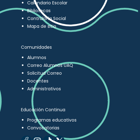
Calendario Escolar
Bibliotecas
Contraloría Social
Mapa de sitio
Comunidades
Alumnos
Correo Alumnos UAQ
Solicitud Correo
Docentes
Administrativos
Educación Continua
Programas educativos
Convocatorias