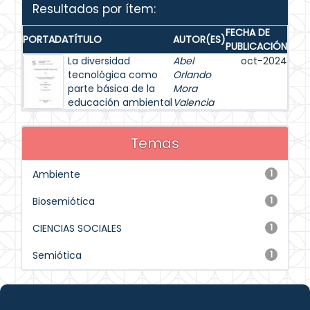
Resultados por ítem:
FECHA DE
PORTADA
TÍTULO
AUTOR(ES)
PUBLICACIÓN
La diversidad
Abel
oct-2024
tecnológica como
Orlando
parte básica de la
Mora
educación ambiental
Valencia
Temas
Ambiente
1
Biosemiótica
1
CIENCIAS SOCIALES
1
Semiótica
1