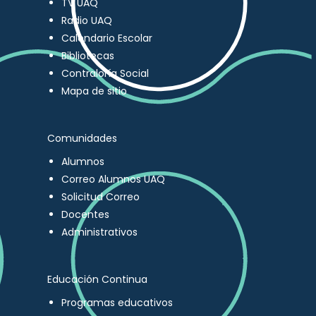
TV UAQ
Radio UAQ
Calendario Escolar
Bibliotecas
Contraloría Social
Mapa de sitio
Comunidades
Alumnos
Correo Alumnos UAQ
Solicitud Correo
Docentes
Administrativos
Educación Continua
Programas educativos