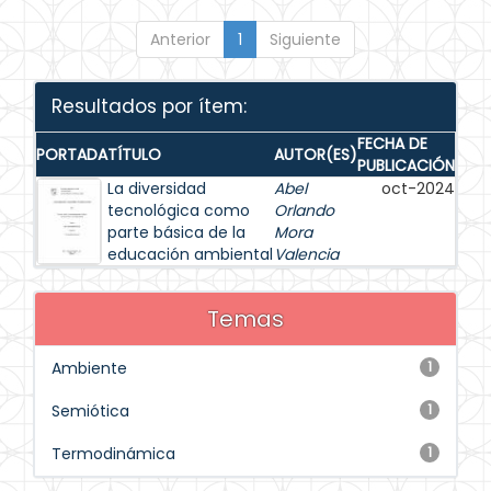
Anterior
1
Siguiente
Resultados por ítem:
FECHA DE
PORTADA
TÍTULO
AUTOR(ES)
PUBLICACIÓN
La diversidad
Abel
oct-2024
tecnológica como
Orlando
parte básica de la
Mora
educación ambiental
Valencia
Temas
Ambiente
1
Semiótica
1
Termodinámica
1