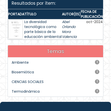
Resultados por ítem:
FECHA DE
PORTADA
TÍTULO
AUTOR(ES)
PUBLICACIÓN
La diversidad
Abel
oct-2024
tecnológica como
Orlando
parte básica de la
Mora
educación ambiental
Valencia
Temas
Ambiente
1
Biosemiótica
1
CIENCIAS SOCIALES
1
Termodinámica
1