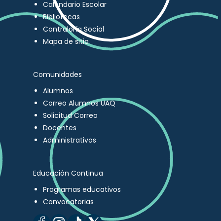
Calendario Escolar
Bibliotecas
Contraloría Social
Mapa de sitio
Comunidades
Alumnos
Correo Alumnos UAQ
Solicitud Correo
Docentes
Administrativos
Educación Continua
Programas educativos
Convocatorias