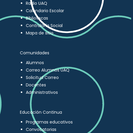
Radio UAQ
Calendario Escolar
Bibliotecas
Contraloría Social
Mapa de sitio
Comunidades
Alumnos
Correo Alumnos UAQ
Solicitud Correo
Docentes
Administrativos
Educación Continua
Programas educativos
Convocatorias