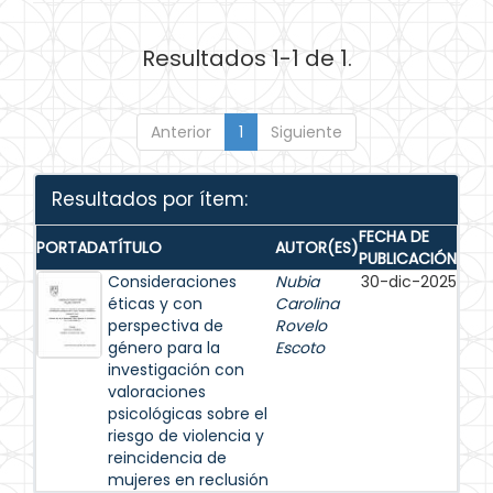
Resultados 1-1 de 1.
Anterior
1
Siguiente
Resultados por ítem:
FECHA DE
PORTADA
TÍTULO
AUTOR(ES)
PUBLICACIÓN
Consideraciones
Nubia
30-dic-2025
éticas y con
Carolina
perspectiva de
Rovelo
género para la
Escoto
investigación con
valoraciones
psicológicas sobre el
riesgo de violencia y
reincidencia de
mujeres en reclusión