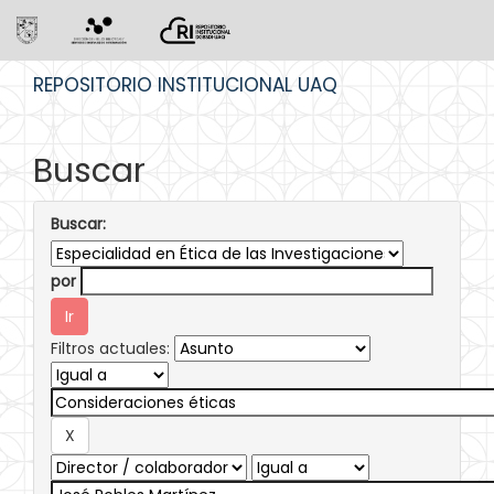
Skip
REPOSITORIO INSTITUCIONAL UAQ
navigation
Buscar
Buscar:
por
Filtros actuales: