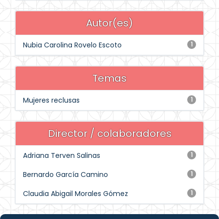
Autor(es)
Nubia Carolina Rovelo Escoto
1
Temas
Mujeres reclusas
1
Director / colaboradores
Adriana Terven Salinas
1
Bernardo García Camino
1
Claudia Abigail Morales Gómez
1