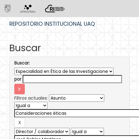
Skip
REPOSITORIO INSTITUCIONAL UAQ
navigation
Buscar
Buscar:
por
Filtros actuales: