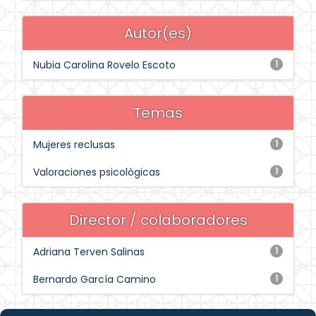
Autor(es)
Nubia Carolina Rovelo Escoto
1
Temas
Mujeres reclusas
1
Valoraciones psicológicas
1
Director / colaboradores
Adriana Terven Salinas
1
Bernardo García Camino
1