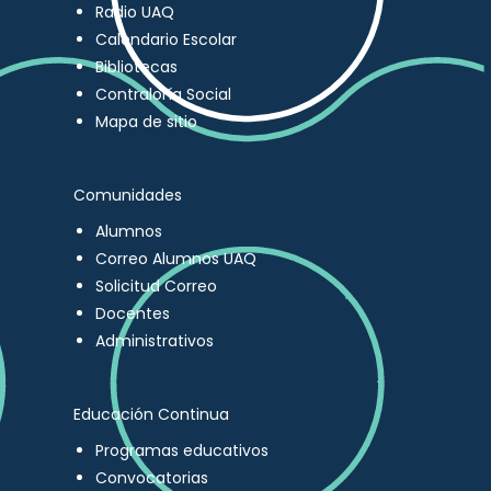
Radio UAQ
Calendario Escolar
Bibliotecas
Contraloría Social
Mapa de sitio
Comunidades
Alumnos
Correo Alumnos UAQ
Solicitud Correo
Docentes
Administrativos
Educación Continua
Programas educativos
Convocatorias