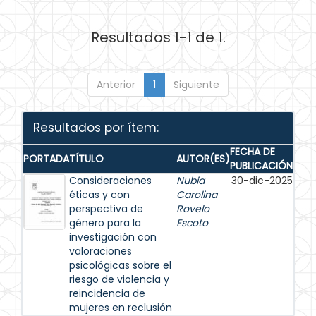
Resultados 1-1 de 1.
Anterior
1
Siguiente
Resultados por ítem:
FECHA DE
PORTADA
TÍTULO
AUTOR(ES)
PUBLICACIÓN
Consideraciones
Nubia
30-dic-2025
éticas y con
Carolina
perspectiva de
Rovelo
género para la
Escoto
investigación con
valoraciones
psicológicas sobre el
riesgo de violencia y
reincidencia de
mujeres en reclusión