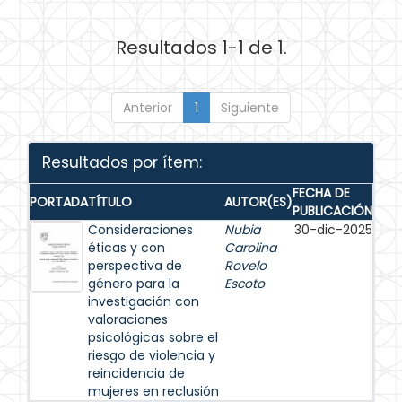
Resultados 1-1 de 1.
Anterior
1
Siguiente
Resultados por ítem:
FECHA DE
PORTADA
TÍTULO
AUTOR(ES)
PUBLICACIÓN
Consideraciones
Nubia
30-dic-2025
éticas y con
Carolina
perspectiva de
Rovelo
género para la
Escoto
investigación con
valoraciones
psicológicas sobre el
riesgo de violencia y
reincidencia de
mujeres en reclusión