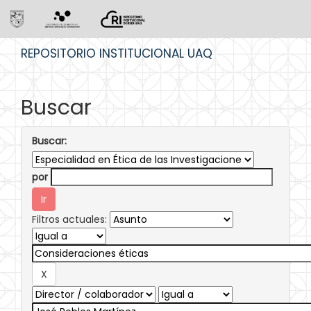
Skip
REPOSITORIO INSTITUCIONAL UAQ
navigation
Buscar
Buscar:
por
Filtros actuales: