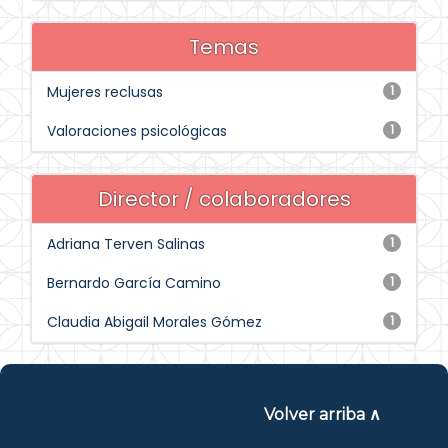
Temas
Mujeres reclusas
1
Valoraciones psicológicas
1
Director / colaboradores
Adriana Terven Salinas
1
Bernardo García Camino
1
Claudia Abigail Morales Gómez
1
Volver arriba ∧