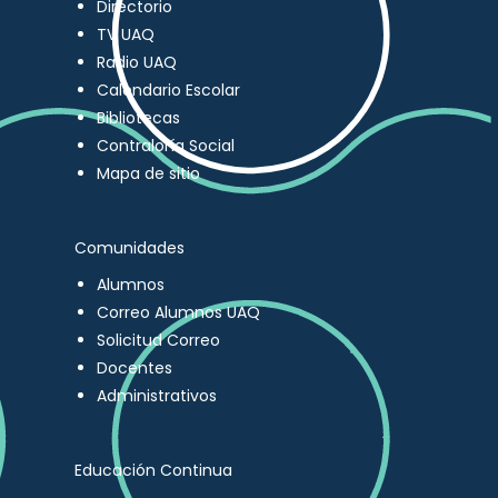
Directorio
TV UAQ
Radio UAQ
Calendario Escolar
Bibliotecas
Contraloría Social
Mapa de sitio
Comunidades
Alumnos
Correo Alumnos UAQ
Solicitud Correo
Docentes
Administrativos
Educación Continua