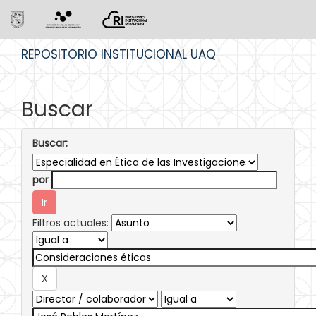
Skip
REPOSITORIO INSTITUCIONAL UAQ
navigation
Buscar
Buscar:
por
Filtros actuales: