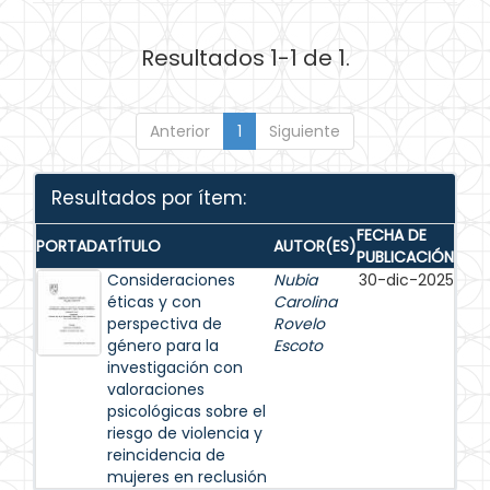
Resultados 1-1 de 1.
Anterior
1
Siguiente
Resultados por ítem:
FECHA DE
PORTADA
TÍTULO
AUTOR(ES)
PUBLICACIÓN
Consideraciones
Nubia
30-dic-2025
éticas y con
Carolina
perspectiva de
Rovelo
género para la
Escoto
investigación con
valoraciones
psicológicas sobre el
riesgo de violencia y
reincidencia de
mujeres en reclusión