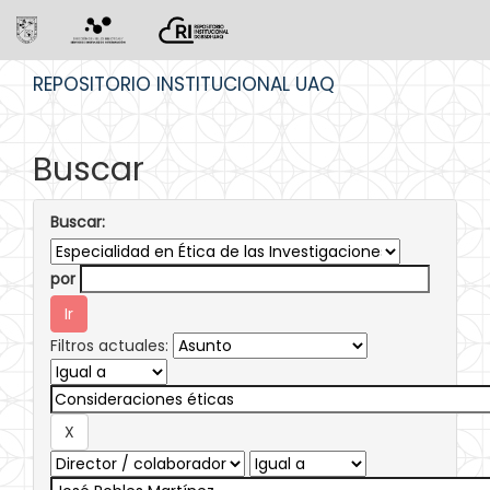
Skip
REPOSITORIO INSTITUCIONAL UAQ
navigation
Buscar
Buscar:
por
Filtros actuales: