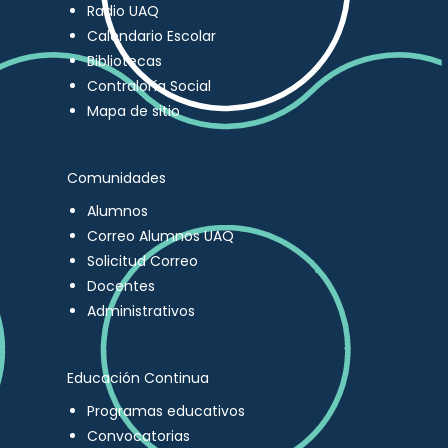
Radio UAQ
Calendario Escolar
Bibliotecas
Contraloría Social
Mapa de sitio
Comunidades
Alumnos
Correo Alumnos UAQ
Solicitud Correo
Docentes
Administrativos
Educación Continua
Programas educativos
Convocatorias