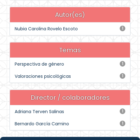
Autor(es)
Nubia Carolina Rovelo Escoto
1
Temas
Perspectiva de género
1
Valoraciones psicológicas
1
Director / colaboradores
Adriana Terven Salinas
1
Bernardo García Camino
1