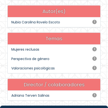
Autor(es)
Nubia Carolina Rovelo Escoto
1
Temas
Mujeres reclusas
1
Perspectiva de género
1
Valoraciones psicológicas
1
Director / colaboradores
Adriana Terven Salinas
1