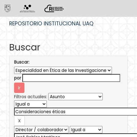
Skip
REPOSITORIO INSTITUCIONAL UAQ
navigation
Buscar
Buscar:
por
Filtros actuales: