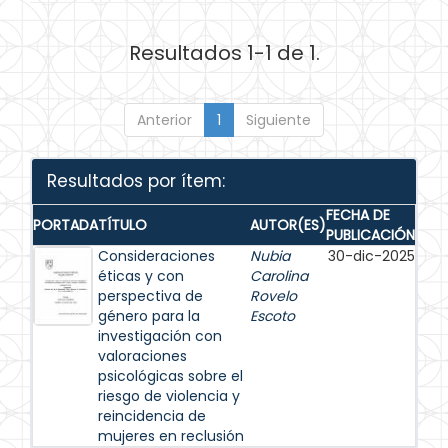
Resultados 1-1 de 1.
Anterior
1
Siguiente
Resultados por ítem:
FECHA DE
PORTADA
TÍTULO
AUTOR(ES)
PUBLICACIÓN
Consideraciones
Nubia
30-dic-2025
éticas y con
Carolina
perspectiva de
Rovelo
género para la
Escoto
investigación con
valoraciones
psicológicas sobre el
riesgo de violencia y
reincidencia de
mujeres en reclusión