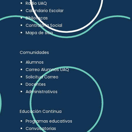
Radio UAQ
Calendario Escolar
Bibliotecas
Contraloría Social
Mapa de sitio
Comunidades
Alumnos
Correo Alumnos UAQ
Solicitud Correo
Docentes
Administrativos
Educación Continua
Programas educativos
Convocatorias