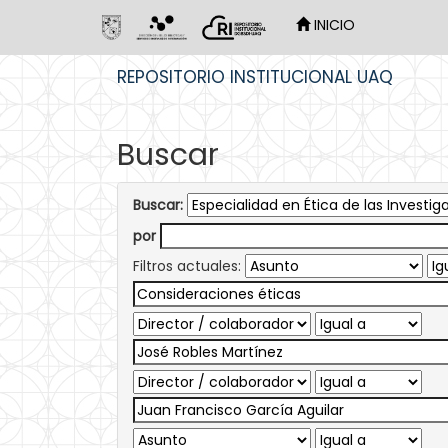
INICIO
Skip
REPOSITORIO INSTITUCIONAL UAQ
navigation
Buscar
Buscar:
por
Filtros actuales: