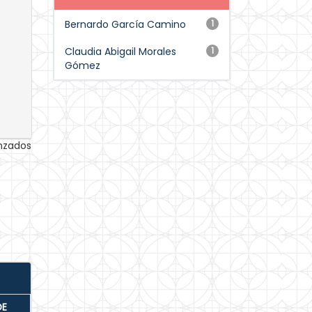
Bernardo García Camino
1
Claudia Abigail Morales
1
Gómez
anzados
DE