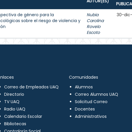
AUTOR(ES)
PUBLIC
spectiva de género para la
Nubia
30-dic
cológicas sobre el riesgo de violencia y
Carolina
ión
Rovelo
Escoto
Enlaces
Comunidades
Correo de Empleados UAQ
Alumnos
Directorio
Correo Alumnos UAQ
TV UAQ
Solicitud Correo
Radio UAQ
Docentes
Calendario Escolar
Administrativos
Bibliotecas
Contraloría Social