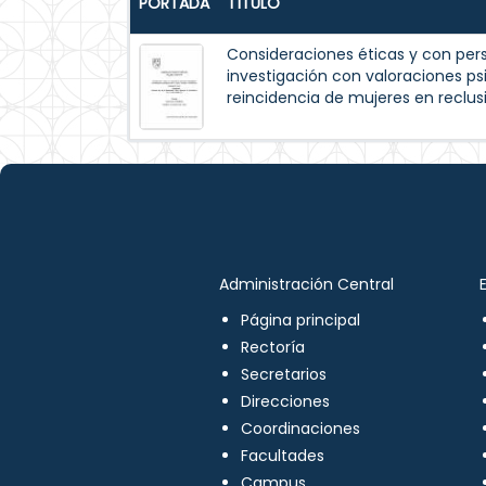
PORTADA
TÍTULO
Consideraciones éticas y con per
investigación con valoraciones psi
reincidencia de mujeres en reclus
Administración Central
Página principal
Rectoría
Secretarios
Direcciones
Coordinaciones
Facultades
Campus