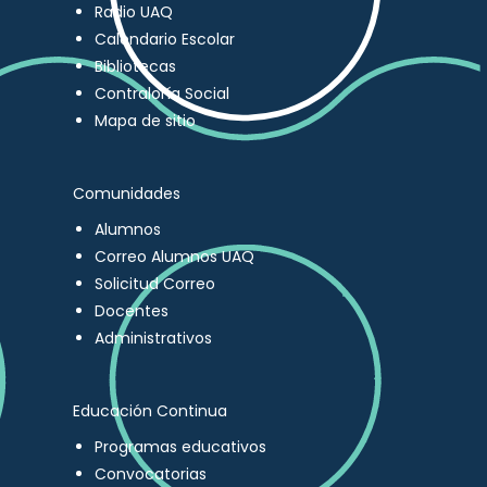
Radio UAQ
Calendario Escolar
Bibliotecas
Contraloría Social
Mapa de sitio
Comunidades
Alumnos
Correo Alumnos UAQ
Solicitud Correo
Docentes
Administrativos
Educación Continua
Programas educativos
Convocatorias