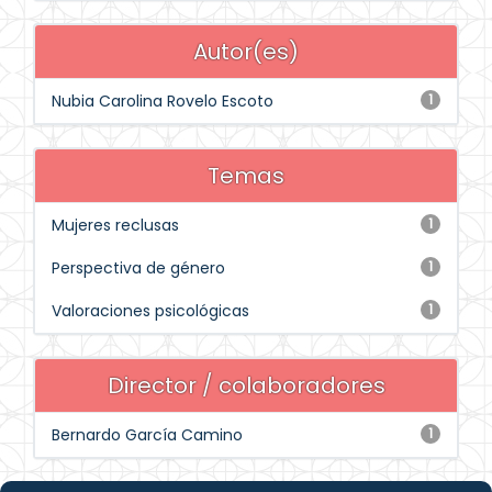
Autor(es)
Nubia Carolina Rovelo Escoto
1
Temas
Mujeres reclusas
1
Perspectiva de género
1
Valoraciones psicológicas
1
Director / colaboradores
Bernardo García Camino
1