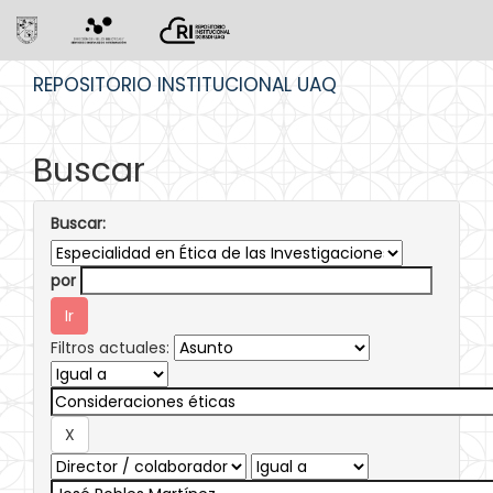
Skip
REPOSITORIO INSTITUCIONAL UAQ
navigation
Buscar
Buscar:
por
Filtros actuales: