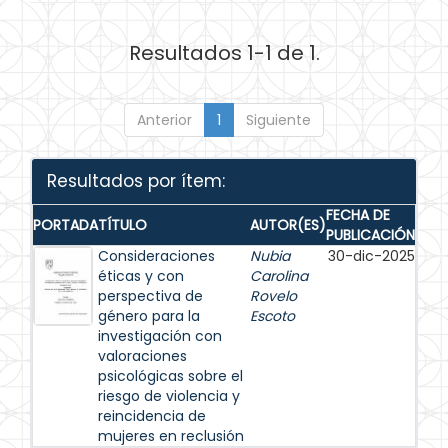
Resultados 1-1 de 1.
Anterior
1
Siguiente
Resultados por ítem:
FECHA DE
PORTADA
TÍTULO
AUTOR(ES)
PUBLICACIÓN
Consideraciones
Nubia
30-dic-2025
éticas y con
Carolina
perspectiva de
Rovelo
género para la
Escoto
investigación con
valoraciones
psicológicas sobre el
riesgo de violencia y
reincidencia de
mujeres en reclusión