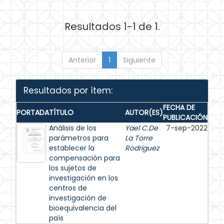
Resultados 1-1 de 1.
Anterior
1
Siguiente
Resultados por ítem:
FECHA DE
PORTADA
TÍTULO
AUTOR(ES)
PUBLICACIÓN
Análisis de los
Yael C.De
7-sep-2022
parámetros para
La Torre
establecer la
Rodriguez
compensación para
los sujetos de
investigación en los
centros de
investigación de
bioequivalencia del
país