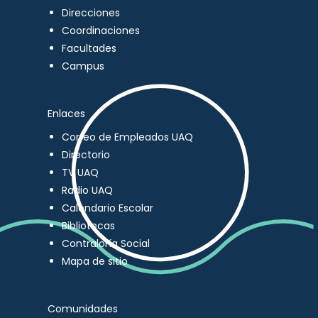
Direcciones
Coordinaciones
Facultades
Campus
Enlaces
Correo de Empleados UAQ
Directorio
TV UAQ
Radio UAQ
Calendario Escolar
Bibliotecas
Contraloría Social
Mapa de sitio
Comunidades