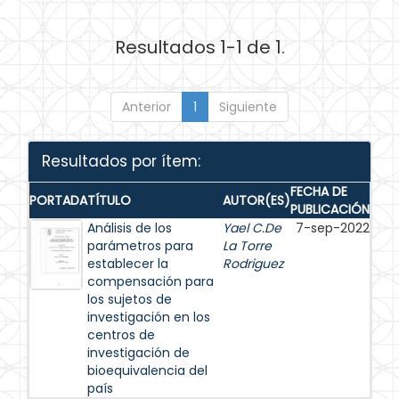
Resultados 1-1 de 1.
Anterior
1
Siguiente
Resultados por ítem:
FECHA DE
PORTADA
TÍTULO
AUTOR(ES)
PUBLICACIÓN
Análisis de los
Yael C.De
7-sep-2022
parámetros para
La Torre
establecer la
Rodriguez
compensación para
los sujetos de
investigación en los
centros de
investigación de
bioequivalencia del
país