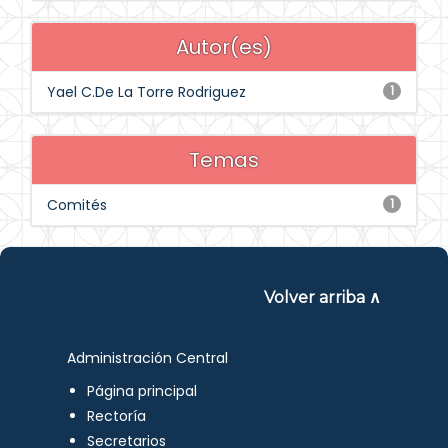
Autor(es)
Yael C.De La Torre Rodriguez
1
Temas
Comités
1
Volver arriba ∧
Administración Central
Página principal
Rectoría
Secretarios