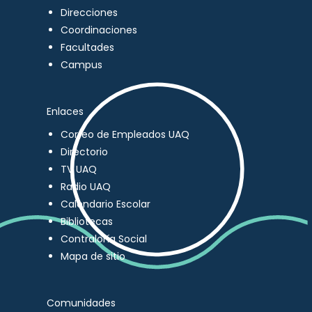
Direcciones
Coordinaciones
Facultades
Campus
Enlaces
Correo de Empleados UAQ
Directorio
TV UAQ
Radio UAQ
Calendario Escolar
Bibliotecas
Contraloría Social
Mapa de sitio
Comunidades