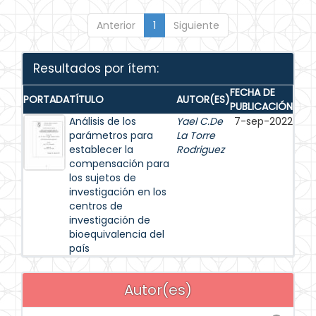
Anterior
1
Siguiente
Resultados por ítem:
FECHA DE
PORTADA
TÍTULO
AUTOR(ES)
PUBLICACIÓN
Análisis de los
Yael C.De
7-sep-2022
parámetros para
La Torre
establecer la
Rodriguez
compensación para
los sujetos de
investigación en los
centros de
investigación de
bioequivalencia del
país
Autor(es)