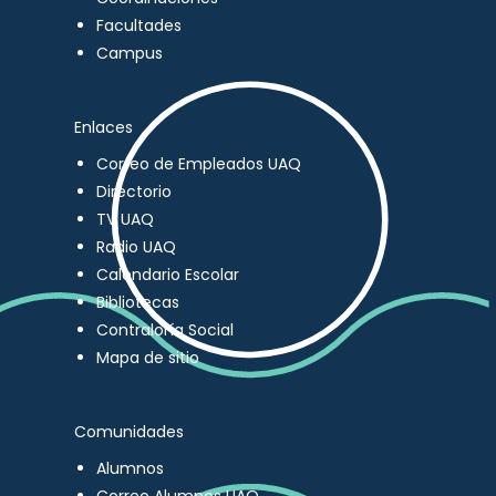
Facultades
Campus
Enlaces
Correo de Empleados UAQ
Directorio
TV UAQ
Radio UAQ
Calendario Escolar
Bibliotecas
Contraloría Social
Mapa de sitio
Comunidades
Alumnos