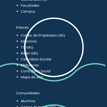
Facultades
Campus
Enlaces
Correo de Empleados UAQ
Directorio
TV UAQ
Radio UAQ
Calendario Escolar
Bibliotecas
Contraloría Social
Mapa de sitio
Comunidades
Alumnos