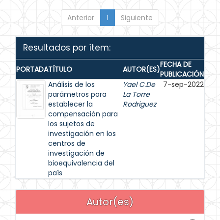
Anterior
1
Siguiente
Resultados por ítem:
FECHA DE
PORTADA
TÍTULO
AUTOR(ES)
PUBLICACIÓN
Análisis de los
Yael C.De
7-sep-2022
parámetros para
La Torre
establecer la
Rodriguez
compensación para
los sujetos de
investigación en los
centros de
investigación de
bioequivalencia del
país
Autor(es)