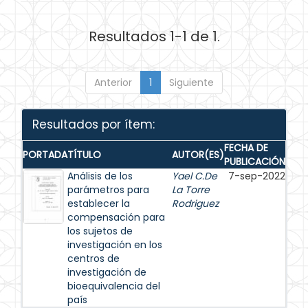
Resultados 1-1 de 1.
Anterior
1
Siguiente
Resultados por ítem:
FECHA DE
PORTADA
TÍTULO
AUTOR(ES)
PUBLICACIÓN
Análisis de los
Yael C.De
7-sep-2022
parámetros para
La Torre
establecer la
Rodriguez
compensación para
los sujetos de
investigación en los
centros de
investigación de
bioequivalencia del
país