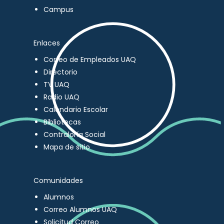
Campus
Enlaces
Correo de Empleados UAQ
Directorio
TV UAQ
Radio UAQ
Calendario Escolar
Bibliotecas
Contraloría Social
Mapa de sitio
Comunidades
Alumnos
Correo Alumnos UAQ
Solicitud Correo