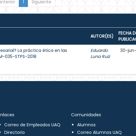
Anterior
1
Siguiente
FECHA D
AUTOR(ES)
PUBLICA
sarial? La práctica ética en las
Eduardo
30-jun
OM-035-STPS-2018
Luna Ruiz
Enlaces
Comunidades
Correo de Empleados UAQ
Alumnos
Directorio
Correo Alumnos UAQ