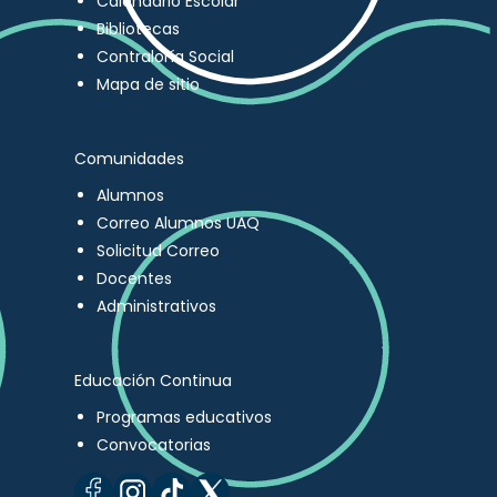
Calendario Escolar
Bibliotecas
Contraloría Social
Mapa de sitio
Comunidades
Alumnos
Correo Alumnos UAQ
Solicitud Correo
Docentes
Administrativos
Educación Continua
Programas educativos
Convocatorias