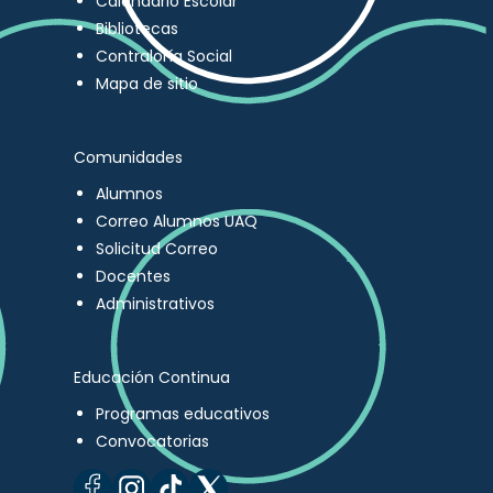
Calendario Escolar
Bibliotecas
Contraloría Social
Mapa de sitio
Comunidades
Alumnos
Correo Alumnos UAQ
Solicitud Correo
Docentes
Administrativos
Educación Continua
Programas educativos
Convocatorias